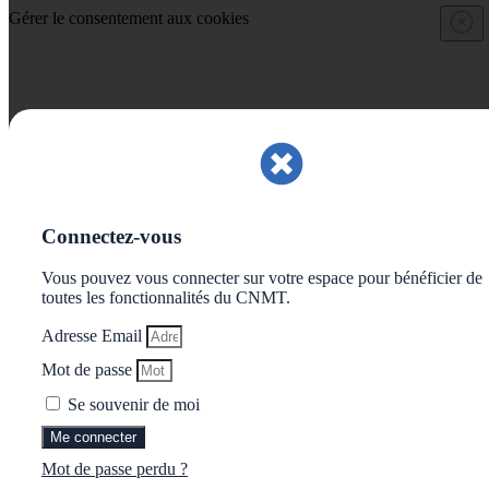
Gérer le consentement aux cookies
Connectez-vous
Vous pouvez vous connecter sur votre espace pour bénéficier de
toutes les fonctionnalités du CNMT.
Adresse Email
Mot de passe
Se souvenir de moi
Me connecter
Mot de passe perdu ?