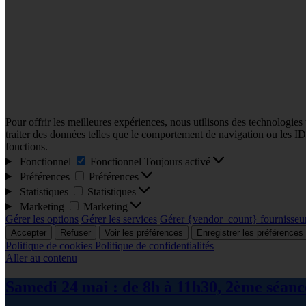
Pour offrir les meilleures expériences, nous utilisons des technologies
traiter des données telles que le comportement de navigation ou les ID u
fonctions.
Fonctionnel
Fonctionnel
Toujours activé
Préférences
Préférences
Statistiques
Statistiques
Marketing
Marketing
Gérer les options
Gérer les services
Gérer {vendor_count} fournisseu
Accepter
Refuser
Voir les préférences
Enregistrer les préférences
Politique de cookies
Politique de confidentialités
Aller au contenu
Samedi 24 mai : de 8h à 11h30, 2ème séance