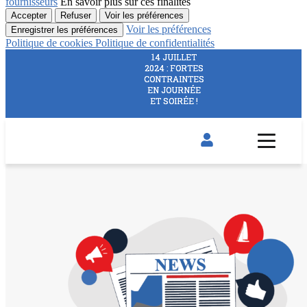
fournisseurs
En savoir plus sur ces finalités
Accepter
Refuser
Voir les préférences
Voir les préférences
Enregistrer les préférences
Politique de cookies
Politique de confidentialités
14 JUILLET
14 JUILLET
2024 : FORTES
2024 : FORTES
CONTRAINTES
CONTRAINTES
EN JOURNÉE
EN JOURNÉE
ET SOIRÉE !
ET SOIRÉE !