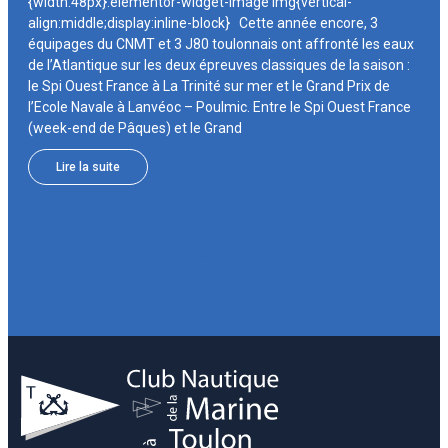
{width:48px}.elementor-widget-image img{vertical-
align:middle;display:inline-block} Cette année encore, 3
équipages du CNMT et 3 J80 toulonnais ont affronté les eaux
de l’Atlantique sur les deux épreuves classiques de la saison :
le Spi Ouest France à La Trinité sur mer et le Grand Prix de
l’Ecole Navale à Lanvéoc – Poulmic. Entre le Spi Ouest France
(week-end de Pâques) et le Grand
Lire la suite
Voir plus d'évènements nautiques