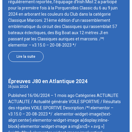
régulièrement reportée, l’équipage d’Irish Mist 2 a participé
pour la première fois à la Porquerolles Classic du 6 au 9 juin
2024 en arborant les couleurs du Club dans la catégorie
Classique Marconi. 21ème édition d’un rassemblement
emblématique du circuit des Classiques qui rassemblait 57
bateaux éclectiques, des Big Boat aux 12 mètres JI en
passant par les Classiques auriques et marconis. /*!
elementor – v3.15.0 – 20-08-2023 */
Lire la suite
Épreuves J80 en Atlantique 2024
16 juin 2024
Published 16/06/2024 – 1 mois ago Catégories ACTUALITE
ACTUALITE / Actualité générale VOILE SPORTIVE / Résultats
des régates VOILE SPORTIVE Description /*! elementor –
v3.15.0 – 20-08-2023 */ .elementor-widget-image{text-
align:center}.elementor-widget-image a{display:inline-
block}.elementor-widget-image a img[src$= ».svg »]