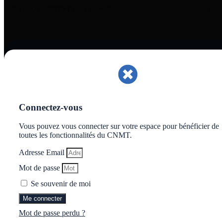
Gérer le consentement aux cookies
Connectez-vous
Vous pouvez vous connecter sur votre espace pour bénéficier de
toutes les fonctionnalités du CNMT.
Adresse Email
Mot de passe
Se souvenir de moi
Me connecter
Mot de passe perdu ?