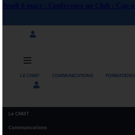
Jeudi 6 mars : Conférence au Club : Cap au
LE CNMT
COMMUNICATIONS
FORMATIONS
Le CNMT
Jour :
20 janvier 2024
Communications