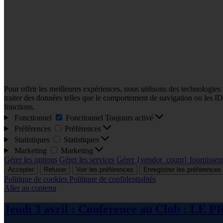
Pour offrir les meilleures expériences, nous utilisons des technologies
traiter des données telles que le comportement de navigation ou les ID u
fonctions.
Fonctionnel
Fonctionnel
Toujours activé
Préférences
Préférences
Statistiques
Statistiques
Marketing
Marketing
Gérer les options
Gérer les services
Gérer {vendor_count} fournisseu
Accepter
Refuser
Voir les préférences
Enregistrer les préférences
Politique de cookies
Politique de confidentialités
Aller au contenu
Jeudi 3 avril : Conférence au Club