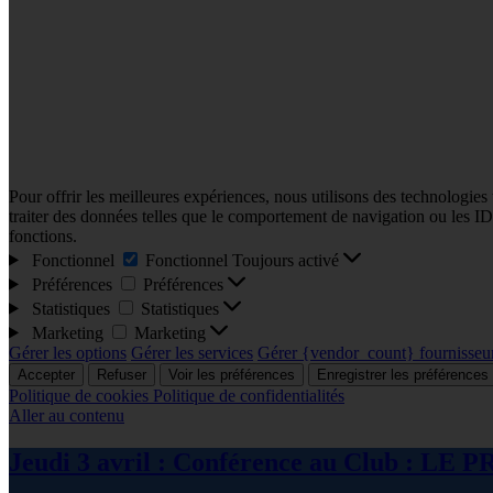
Pour offrir les meilleures expériences, nous utilisons des technologies
traiter des données telles que le comportement de navigation ou les ID u
fonctions.
Fonctionnel
Fonctionnel
Toujours activé
Préférences
Préférences
Statistiques
Statistiques
Marketing
Marketing
Gérer les options
Gérer les services
Gérer {vendor_count} fournisseu
Accepter
Refuser
Voir les préférences
Enregistrer les préférences
Politique de cookies
Politique de confidentialités
Aller au contenu
Jeudi 3 avril : Conférence au Club