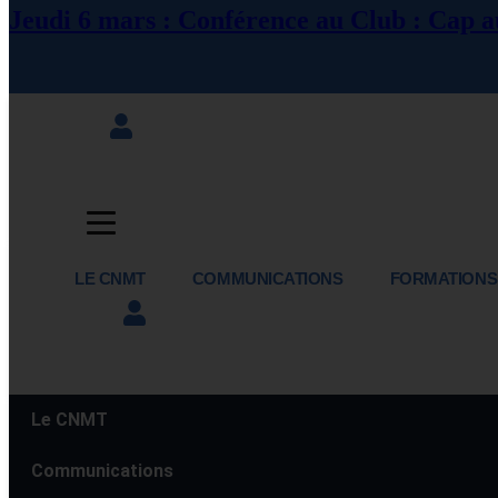
Jeudi 6 mars : Conférence au Club : Cap au
LE CNMT
COMMUNICATIONS
FORMATIONS
Le CNMT
Jour :
14 août 2023
Communications