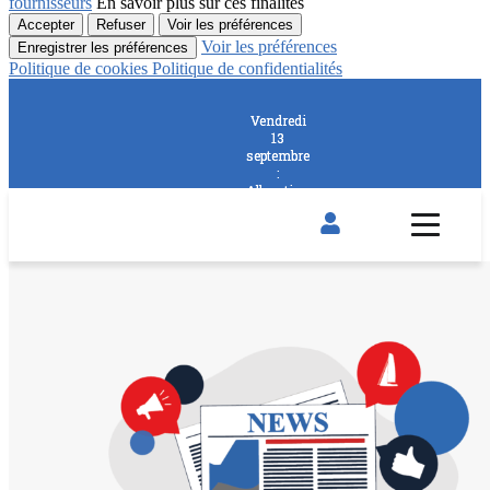
fournisseurs
En savoir plus sur ces finalités
Accepter
Refuser
Voir les préférences
Voir les préférences
Enregistrer les préférences
Politique de cookies
Politique de confidentialités
Vendredi
Vendredi
13
13
septembre
septembre
:
:
Allocution
Allocution
de rentrée
de rentrée
par le
par le
Président
Président
et 2nd
et 2nd
Afterwork
Afterwork
de
de
l'Automne
l'Automne