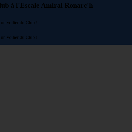
lub à l'Escale Amiral Ronarc'h
un voilier du Club !
un voilier du Club !