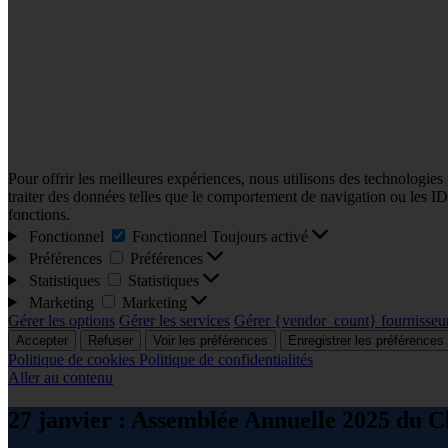
Pour offrir les meilleures expériences, nous utilisons des technologies
traiter des données telles que le comportement de navigation ou les ID u
fonctions.
Fonctionnel
Fonctionnel
Toujours activé
Préférences
Préférences
Statistiques
Statistiques
Marketing
Marketing
Gérer les options
Gérer les services
Gérer {vendor_count} fournisseu
Accepter
Refuser
Voir les préférences
Enregistrer les préférences
Politique de cookies
Politique de confidentialités
Aller au contenu
27 janvier : Assemblée Annuelle 2025 du C