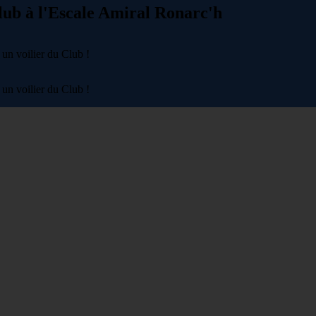
lub à l'Escale Amiral Ronarc'h
un voilier du Club !
un voilier du Club !