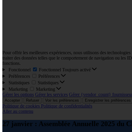
Pour offrir les meilleures expériences, nous utilisons des technologies
traiter des données telles que le comportement de navigation ou les ID u
fonctions.
Fonctionnel
Fonctionnel
Toujours activé
Préférences
Préférences
Statistiques
Statistiques
Marketing
Marketing
Gérer les options
Gérer les services
Gérer {vendor_count} fournisseu
Accepter
Refuser
Voir les préférences
Enregistrer les préférences
Politique de cookies
Politique de confidentialités
Aller au contenu
27 janvier : Assemblée Annuelle 2025 du C