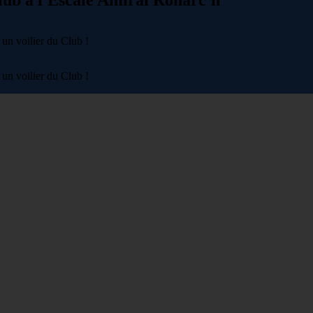
lub à l'Escale Amiral Ronarc'h
un voilier du Club !
un voilier du Club !