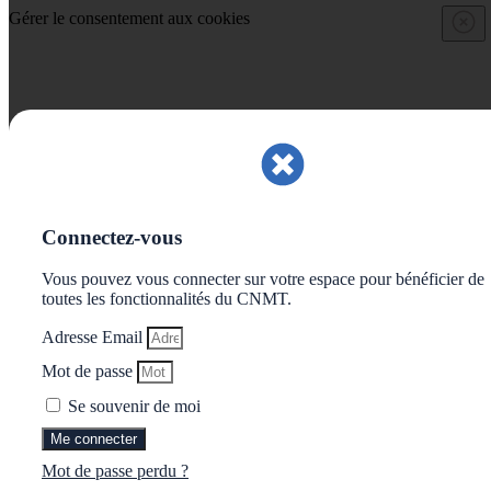
Gérer le consentement aux cookies
Connectez-vous
Vous pouvez vous connecter sur votre espace pour bénéficier de
toutes les fonctionnalités du CNMT.
Adresse Email
Mot de passe
Se souvenir de moi
Me connecter
Mot de passe perdu ?