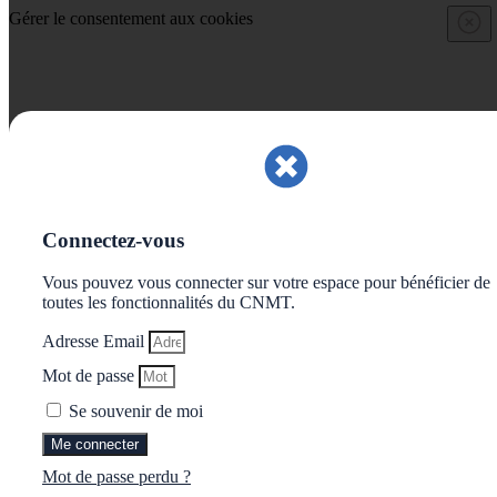
Gérer le consentement aux cookies
Connectez-vous
Vous pouvez vous connecter sur votre espace pour bénéficier de
toutes les fonctionnalités du CNMT.
Adresse Email
Mot de passe
Se souvenir de moi
Me connecter
Mot de passe perdu ?