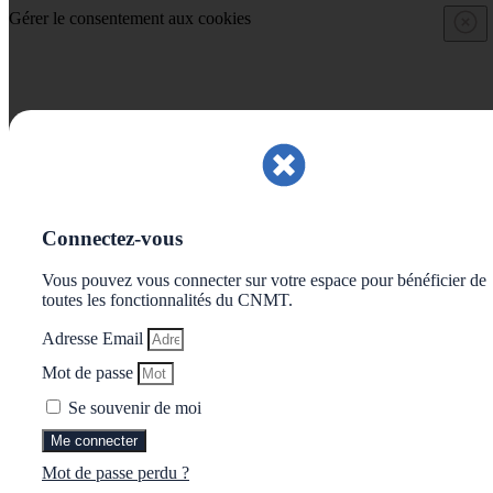
Gérer le consentement aux cookies
Connectez-vous
Vous pouvez vous connecter sur votre espace pour bénéficier de
toutes les fonctionnalités du CNMT.
Adresse Email
Mot de passe
Se souvenir de moi
Me connecter
Mot de passe perdu ?