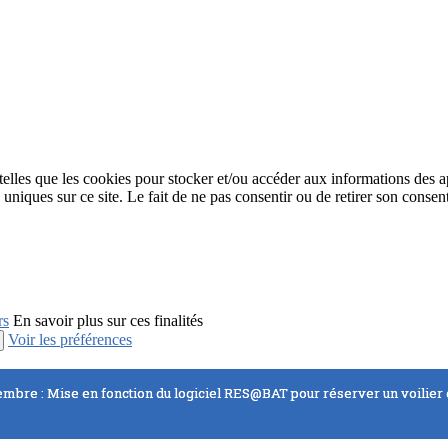
 telles que les cookies pour stocker et/ou accéder aux informations des a
niques sur ce site. Le fait de ne pas consentir ou de retirer son consent
rs
En savoir plus sur ces finalités
Voir les préférences
embre : Mise en fonction du logiciel RES@BAT pour réserver un voilier d
embre : Mise en fonction du logiciel RES@BAT pour réserver un voilier d