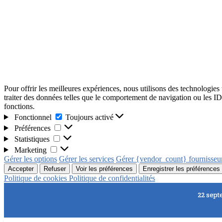
Pour offrir les meilleures expériences, nous utilisons des technologies
traiter des données telles que le comportement de navigation ou les ID u
fonctions.
Fonctionnel
Toujours activé
Préférences
Statistiques
Marketing
Gérer les options
Gérer les services
Gérer {vendor_count} fournisseu
Accepter
Refuser
Voir les préférences
Enregistrer les préférences
Politique de cookies
Politique de confidentialités
22 sept
22 sept