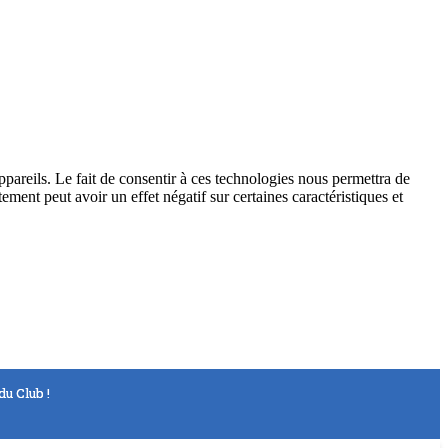
ppareils. Le fait de consentir à ces technologies nous permettra de
ement peut avoir un effet négatif sur certaines caractéristiques et
u Club !
u Club !