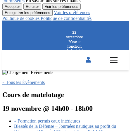
fournisseurs
En savoir plus sur ces finalités
Accepter
Refuser
Voir les préférences
Voir les préférences
Enregistrer les préférences
Politique de cookies
Politique de confidentialités
22
22
septembre
septembre
: Mise en
: Mise en
fonction
fonction
du logiciel
du logiciel
RES@BAT
RES@BAT
pour
pour
réserver
réserver
un voilier
un voilier
du Club !
du Club !
« Tous les Évènements
Cours de matelotage
19 novembre @ 14h00
-
18h00
«
Formation permis eaux intérieures
Blessés de la Défense – Journées nautiques au profit du