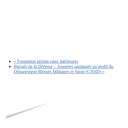
«
Formation permis eaux intérieures
Blessés de la Défense – Journées nautiques au profit du
Département Blessés Militaires et Sport (CNSD)
»