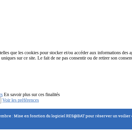
 telles que les cookies pour stocker et/ou accéder aux informations des a
niques sur ce site. Le fait de ne pas consentir ou de retirer son consent
rs
En savoir plus sur ces finalités
Voir les préférences
embre : Mise en fonction du logiciel RES@BAT pour réserver un voilier d
embre : Mise en fonction du logiciel RES@BAT pour réserver un voilier d