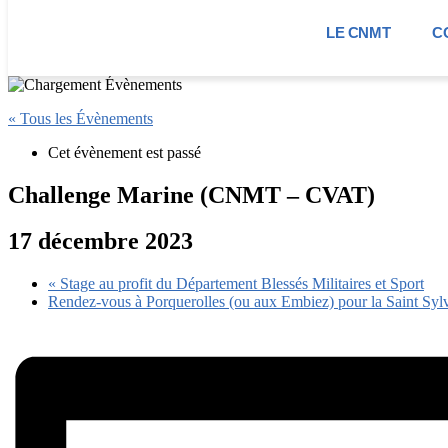
LE CNMT
C
« Tous les Évènements
Cet évènement est passé
Challenge Marine (CNMT – CVAT)
17 décembre 2023
«
Stage au profit du Département Blessés Militaires et Sport
Rendez-vous à Porquerolles (ou aux Embiez) pour la Saint Syl