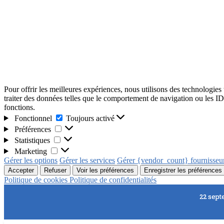
Pour offrir les meilleures expériences, nous utilisons des technologies
traiter des données telles que le comportement de navigation ou les ID u
fonctions.
Fonctionnel
Toujours activé
Préférences
Statistiques
Marketing
Gérer les options
Gérer les services
Gérer {vendor_count} fournisseu
Accepter
Refuser
Voir les préférences
Enregistrer les préférences
Politique de cookies
Politique de confidentialités
22 sept
22 sept