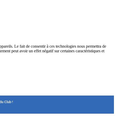
ppareils. Le fait de consentir à ces technologies nous permettra de
ement peut avoir un effet négatif sur certaines caractéristiques et
u Club !
u Club !