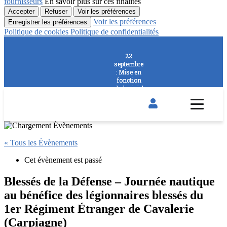
fournisseurs
En savoir plus sur ces finalités
Accepter
Refuser
Voir les préférences
Voir les préférences
Enregistrer les préférences
Politique de cookies
Politique de confidentialités
22
22
septembre
septembre
: Mise en
: Mise en
fonction
fonction
du logiciel
du logiciel
RES@BAT
RES@BAT
pour
pour
réserver
réserver
un voilier
un voilier
du Club !
du Club !
« Tous les Évènements
Cet évènement est passé
Blessés de la Défense – Journée nautique
au bénéfice des légionnaires blessés du
1er Régiment Étranger de Cavalerie
(Carpiagne)