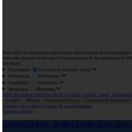
Pour offrir les meilleures expériences, nous utilisons des technologies
traiter des données telles que le comportement de navigation ou les ID u
fonctions.
Fonctionnel
Fonctionnel
Toujours activé
Préférences
Préférences
Statistiques
Statistiques
Marketing
Marketing
Gérer les options
Gérer les services
Gérer {vendor_count} fournisseu
Accepter
Refuser
Voir les préférences
Enregistrer les préférences
Politique de cookies
Politique de confidentialités
Aller au contenu
Samedi 24 mai : de 8h à 11h30, 2ème séance