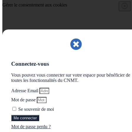
Gérer le consentement aux cookies
Connectez-vous
Vous pouvez vous connecter sur votre espace pour bénéficier de
toutes les fonctionnalités du CNMT.
Adresse Email
Mot de passe
Se souvenir de moi
Me connecter
Mot de passe perdu ?