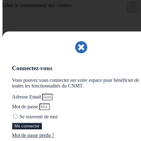
Gérer le consentement aux cookies
Connectez-vous
Vous pouvez vous connecter sur votre espace pour bénéficier de
toutes les fonctionnalités du CNMT.
Adresse Email
Mot de passe
Se souvenir de moi
Me connecter
Mot de passe perdu ?