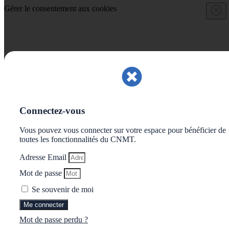
Gérer le consentement aux cookies
Connectez-vous
Vous pouvez vous connecter sur votre espace pour bénéficier de
toutes les fonctionnalités du CNMT.
Adresse Email
Mot de passe
Se souvenir de moi
Me connecter
Mot de passe perdu ?