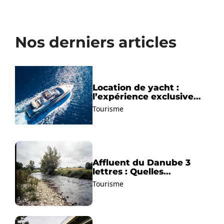
Nos derniers articles
Location de yacht :
l’expérience exclusive
pour découvrir la
Tourisme
Méditerranée autrement
Affluent du Danube 3
lettres : Quelles
solutions trouver ?
Tourisme