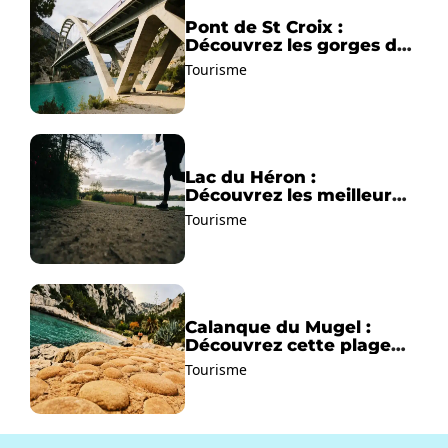
Pont de St Croix :
Découvrez les gorges du
Verdon !
Tourisme
Lac du Héron :
Découvrez les meilleurs
sentiers de randonnée !
Tourisme
Calanque du Mugel :
Découvrez cette plage
paradisiaque à La Ciotat
Tourisme
!