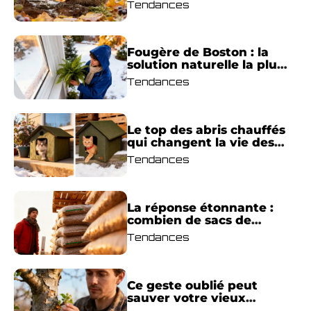
Tendances
selon les spécialistes
Fougère de Boston : la
solution naturelle la plus
efficace contre l’humidité
Tendances
cet hiver ?
Le top des abris chauffés
qui changent la vie des
chats en hiver : mon
Tendances
guide pour enfin choisir la
meilleure maison
extérieure
La réponse étonnante :
combien de sacs de
granulés faut-il vraiment
Tendances
pour être au chaud tout
l’hiver ?
Ce geste oublié peut
sauver votre vieux
pommier et multiplier