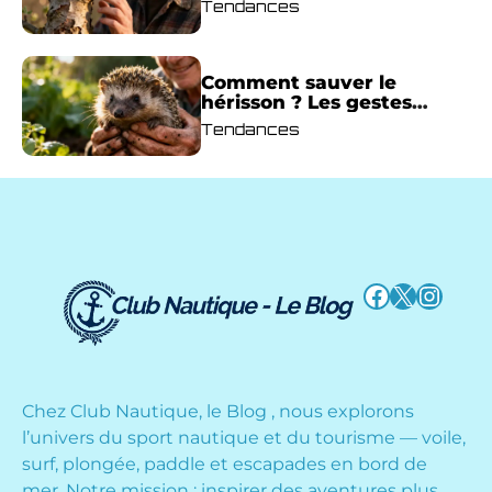
Tendances
votre récolte : la magie
opère dès la fin de l’hiver
Comment sauver le
hérisson ? Les gestes
essentiels pour protéger
Tendances
ce précieux allié du jardin
Facebook
X
Instag
Chez Club Nautique, le Blog , nous explorons
l’univers du sport nautique et du tourisme — voile,
surf, plongée, paddle et escapades en bord de
mer. Notre mission : inspirer des aventures plus