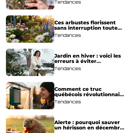
? Les astuces qui
Tendances
changent tout
Ces arbustes florissent
sans interruption toute
l’année : le secret d’un
Tendances
jardin éclatant même en
hiver
Jardin en hiver : voici les
erreurs à éviter
absolument pour ne pas
Tendances
tout perdre
Comment ce truc
québécois révolutionnaire
protège votre serre du
Tendances
gel, même par grand froid
Alerte : pourquoi sauver
un hérisson en décembre
peut lui coûter la vie