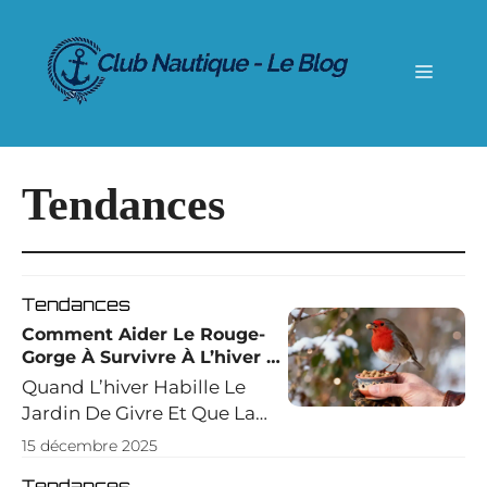
Aller
au
contenu
Menu
Tendances
Tendances
Comment Aider Le Rouge-
Gorge À Survivre À L’hiver ?
Les Astuces Qui Changent
Quand L’hiver Habille Le
Tout
Jardin De Givre Et Que La
Morosité Frappe Les
15 décembre 2025
Carreaux, Un Petit Poète
Tendances