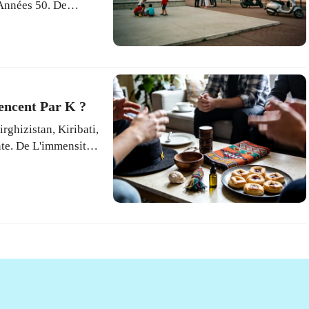
Années 50. De
iche En Diversité
encent Par K ?
ghizistan, Kiribati,
te. De L'immensité
ion Présente Mille