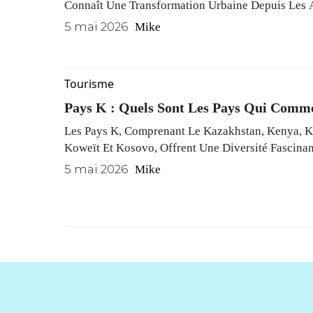
Connaît Une Transformation Urbaine Depuis Les 
Hameau Rural, Il Est Devenu Un Quartier Dense, R
5 mai 2026
Mike
Et Porteur De Défis Sociaux.
Tourisme
Pays K : Quels Sont Les Pays Qui Comm
Les Pays K, Comprenant Le Kazakhstan, Kenya, Kir
Koweït Et Kosovo, Offrent Une Diversité Fascinan
Du Kazakhstan Aux Périls De Kiribati, Chaque Nat
5 mai 2026
Mike
Couleurs Et Traditions Uniques.