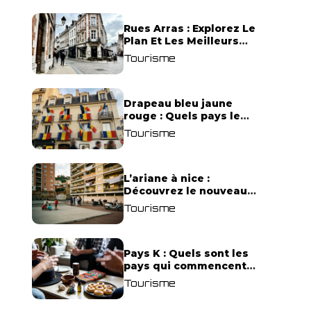
Rues Arras : Explorez Le
Plan Et Les Meilleurs
Quartiers !
Tourisme
Drapeau bleu jaune
rouge : Quels pays le
portent ?
Tourisme
L’ariane à nice :
Découvrez le nouveau
visage du quartier !
Tourisme
Pays K : Quels sont les
pays qui commencent
par K ?
Tourisme