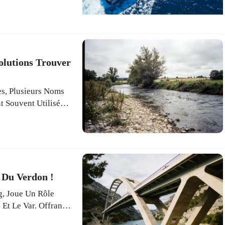
’image Inaccessible
 Attire Désormais
olutions Trouver
es, Plusieurs Noms
t Souvent Utilisées
Géographique Du
 Du Verdon !
g, Joue Un Rôle
Et Le Var. Offrant
s Activités