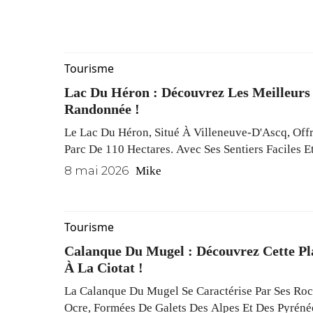
Aquatiques, Il Attire Chaque Année De Nombreux 
Tourisme
Lac Du Héron : Découvrez Les Meilleurs 
Randonnée !
Le Lac Du Héron, Situé À Villeneuve-D'Ascq, Off
Parc De 110 Hectares. Avec Ses Sentiers Faciles Et
Un Lieu Idéal Pour Explorer La Nature, À Deux Pa
8 mai 2026
Mike
Tourisme
Calanque Du Mugel : Découvrez Cette Pl
À La Ciotat !
La Calanque Du Mugel Se Caractérise Par Ses Ro
Ocre, Formées De Galets Des Alpes Et Des Pyréné