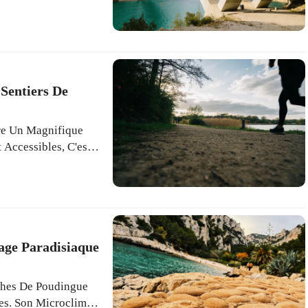
Visiteurs.
Sentiers De
re Un Magnifique
 Accessibles, C'est
s De La Ville.
age Paradisiaque
ches De Poudingue
es. Son Microclimat