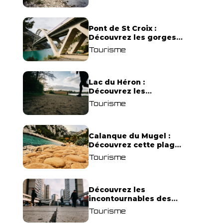
Pont de St Croix :
Découvrez les gorges
du Verdon !
Tourisme
Lac du Héron :
Découvrez les
meilleurs sentiers de
Tourisme
randonnée !
Calanque du Mugel :
Découvrez cette plage
paradisiaque à La
Tourisme
Ciotat !
Découvrez les
incontournables des
Olympiades à Paris !
Tourisme