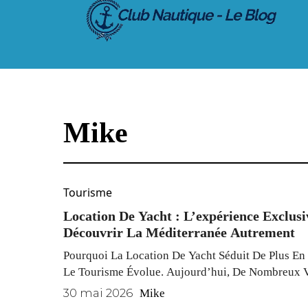
au
contenu
Mike
Tourisme
Location De Yacht : L’expérience Exclus
Découvrir La Méditerranée Autrement
Pourquoi La Location De Yacht Séduit De Plus En
Le Tourisme Évolue. Aujourd’hui, De Nombreux 
Recherchent Des Expériences Plus Exclusives, Plu
30 mai 2026
Mike
Surtout Plus Immersives. C’est Dans Ce Contexte