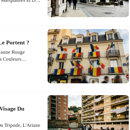
s Marquantes Et Des
iteurs Une
Le Portent ?
 Jaune Rouge
s Couleurs
erté, La Prospérité
'identité Nationale.
 Visage Du
Du Tripode, L'Ariane