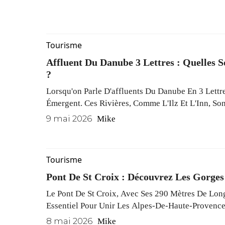
Yacht Connaît Un Véritable Essor. Bien Loin De L
Autrefois Associée Au Yachting, Cette Expérience
Des ...
Read More
Tourisme
Affluent Du Danube 3 Lettres : Quelles S
?
Lorsqu'on Parle D'affluents Du Danube En 3 Lettr
Émergent. Ces Rivières, Comme L'Ilz Et L'Inn, Son
Dans Les Mots Croisés Et Révèlent La Richesse 
9 mai 2026
Mike
Fleuve.
Tourisme
Pont De St Croix : Découvrez Les Gorges
Le Pont De St Croix, Avec Ses 290 Mètres De Lon
Essentiel Pour Unir Les Alpes-De-Haute-Provence 
Un Panorama Impressionnant Sur Le Verdon Et De
8 mai 2026
Mike