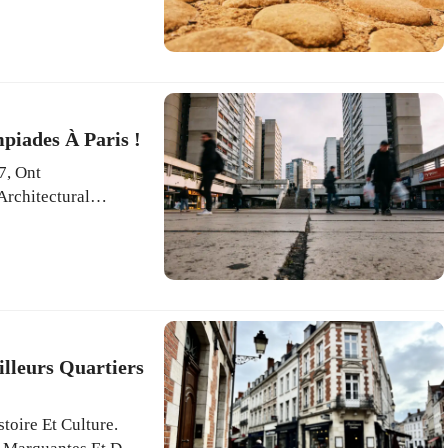
terranéennes Et
piades À Paris !
7, Ont
rchitectural
 Loisirs Offre Une
illeurs Quartiers
toire Et Culture.