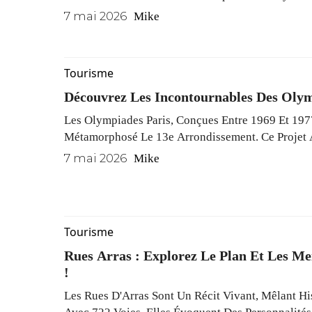
Favorise Une Flore Variée, Avec Des Plantes Médi
7 mai 2026
Mike
Tropicales En Harmonie.
Tourisme
Découvrez Les Incontournables Des Olym
Les Olympiades Paris, Conçues Entre 1969 Et 197
Métamorphosé Le 13e Arrondissement. Ce Projet A
Regroupant Logements, Commerces Et Espaces De
7 mai 2026
Mike
Atmosphère Unique Aux Résidents.
Tourisme
Rues Arras : Explorez Le Plan Et Les Me
!
Les Rues D'Arras Sont Un Récit Vivant, Mêlant His