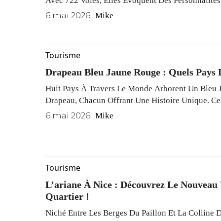
Avec 722 Voies, Elles Évoquent Des Personnalité
Événements Historiques, Tout En Offrant Aux Vis
6 mai 2026
Mike
Ambiance Unique À Chaque Coin.
Tourisme
Drapeau Bleu Jaune Rouge : Quels Pays 
Huit Pays À Travers Le Monde Arborent Un Bleu
Drapeau, Chacun Offrant Une Histoire Unique. Ce
Évoquent Des Valeurs Profondes Telles Que La Lib
6 mai 2026
Mike
Et La Fraternité, Marquant Ainsi Des Luttes Pour L
Tourisme
L’ariane À Nice : Découvrez Le Nouveau
Quartier !
Niché Entre Les Berges Du Paillon Et La Colline 