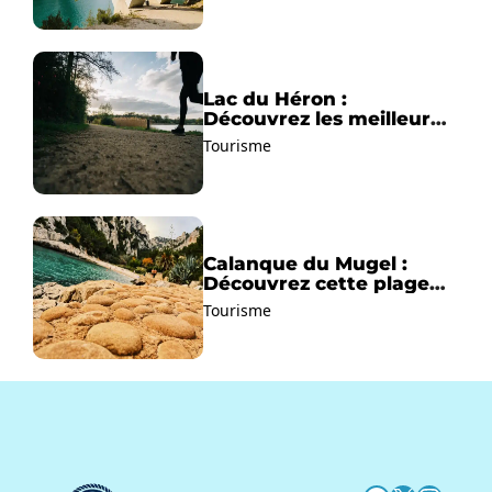
Lac du Héron :
Découvrez les meilleurs
sentiers de randonnée !
Tourisme
Calanque du Mugel :
Découvrez cette plage
paradisiaque à La Ciotat
Tourisme
!