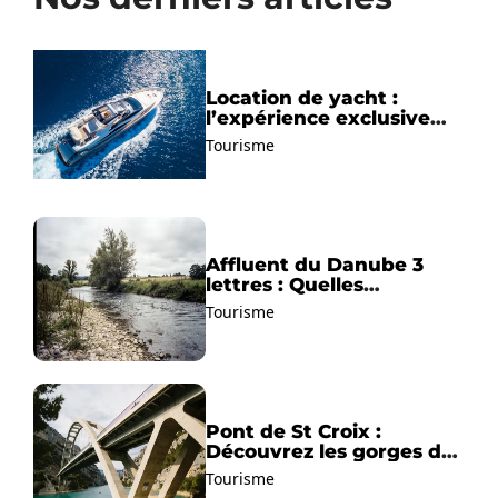
Location de yacht :
l’expérience exclusive
pour découvrir la
Tourisme
Méditerranée autrement
Affluent du Danube 3
lettres : Quelles
solutions trouver ?
Tourisme
Pont de St Croix :
Découvrez les gorges du
Verdon !
Tourisme