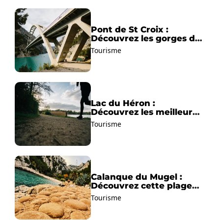
Pont de St Croix :
Découvrez les gorges du
Verdon !
Tourisme
Lac du Héron :
Découvrez les meilleurs
sentiers de randonnée !
Tourisme
Calanque du Mugel :
Découvrez cette plage
paradisiaque à La Ciotat
Tourisme
!