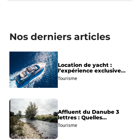
Nos derniers articles
Location de yacht :
l’expérience exclusive
pour découvrir la
Tourisme
Méditerranée autrement
Affluent du Danube 3
lettres : Quelles
solutions trouver ?
Tourisme