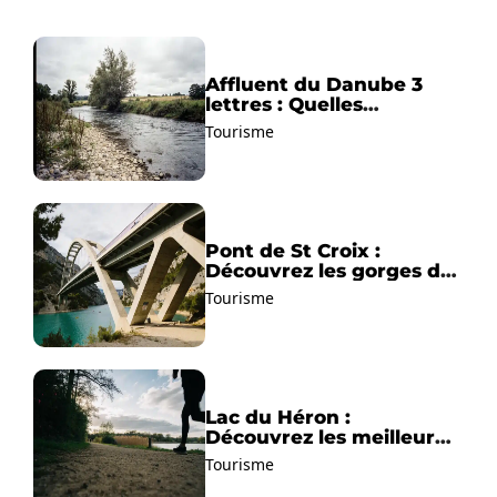
Affluent du Danube 3
lettres : Quelles
solutions trouver ?
Tourisme
Pont de St Croix :
Découvrez les gorges du
Verdon !
Tourisme
Lac du Héron :
Découvrez les meilleurs
sentiers de randonnée !
Tourisme