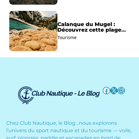
Calanque du Mugel :
Découvrez cette plage
paradisiaque à La Ciotat
Tourisme
!
Facebook
X
Instag
Chez Club Nautique, le Blog , nous explorons
l’univers du sport nautique et du tourisme — voile,
surf, plongée, paddle et escapades en bord de