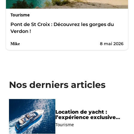
Tourisme
Pont de St Croix : Découvrez les gorges du
Verdon !
8 mai 2026
Mike
Nos derniers articles
Location de yacht :
l’expérience exclusive
pour découvrir la
Tourisme
Méditerranée autrement