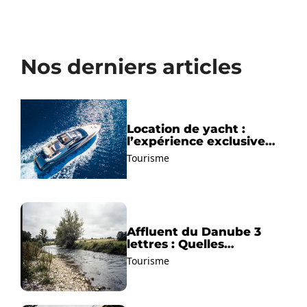
Nos derniers articles
Location de yacht :
l’expérience exclusive
pour découvrir la
Tourisme
Méditerranée autrement
Affluent du Danube 3
lettres : Quelles
solutions trouver ?
Tourisme