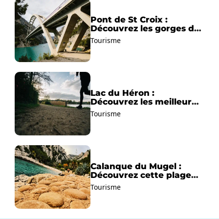
Pont de St Croix :
Découvrez les gorges du
Verdon !
Tourisme
Lac du Héron :
Découvrez les meilleurs
sentiers de randonnée !
Tourisme
Calanque du Mugel :
Découvrez cette plage
paradisiaque à La Ciotat
Tourisme
!