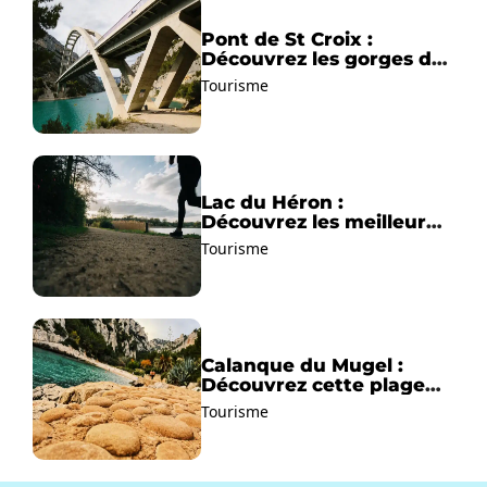
Pont de St Croix :
Découvrez les gorges du
Verdon !
Tourisme
Lac du Héron :
Découvrez les meilleurs
sentiers de randonnée !
Tourisme
Calanque du Mugel :
Découvrez cette plage
paradisiaque à La Ciotat
Tourisme
!