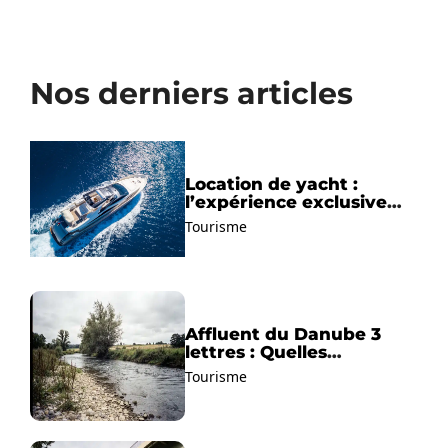
Nos derniers articles
Location de yacht :
l’expérience exclusive
pour découvrir la
Tourisme
Méditerranée autrement
Affluent du Danube 3
lettres : Quelles
solutions trouver ?
Tourisme