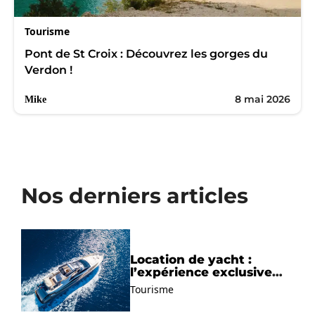
Tourisme
Pont de St Croix : Découvrez les gorges du
Verdon !
8 mai 2026
Mike
Nos derniers articles
Location de yacht :
l’expérience exclusive
pour découvrir la
Tourisme
Méditerranée autrement