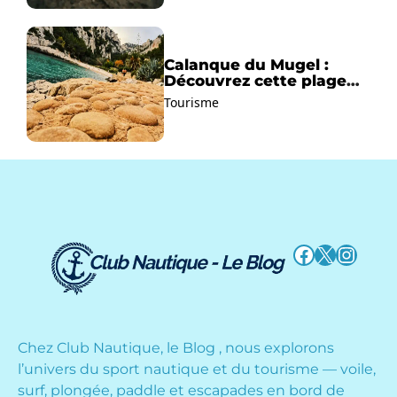
Calanque du Mugel :
Découvrez cette plage
paradisiaque à La Ciotat
Tourisme
!
Facebook
X
Instag
Chez Club Nautique, le Blog , nous explorons
l’univers du sport nautique et du tourisme — voile,
surf, plongée, paddle et escapades en bord de