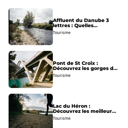
Affluent du Danube 3
lettres : Quelles
solutions trouver ?
Tourisme
Pont de St Croix :
Découvrez les gorges du
Verdon !
Tourisme
Lac du Héron :
Découvrez les meilleurs
sentiers de randonnée !
Tourisme