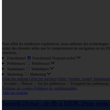
Pour offrir les meilleures expériences, nous utilisons des technologies
traiter des données telles que le comportement de navigation ou les ID u
fonctions.
Fonctionnel
Fonctionnel
Toujours activé
Préférences
Préférences
Statistiques
Statistiques
Marketing
Marketing
Gérer les options
Gérer les services
Gérer {vendor_count} fournisseu
Accepter
Refuser
Voir les préférences
Enregistrer les préférences
Politique de cookies
Politique de confidentialités
Aller au contenu
Samedi 24 mai : de 8h à 11h30, 2ème séance