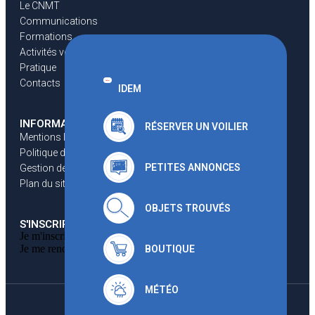
Le CNMT
Communications
Formations
Activités voiles
Pratique
Contacts
IDEM
INFORMATIONS
RÉSERVER UN VOILIER
Mentions légales
Politique de confidentialités
PETITES ANNONCES
Gestion des cookies
Plan du site
OBJETS TROUVÉS
S'INSCRIRE AU CNMT
Je m'inscris par
Je me renouvelle par
BOUTIQUE
MÉTÉO
© Tous droits réservés CNMT 2023