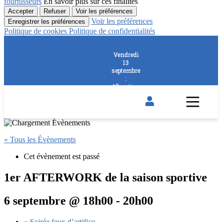
fournisseurs
En savoir plus sur ces finalités
Accepter
Refuser
Voir les préférences
Voir les préférences
Enregistrer les préférences
Politique de cookies
Politique de confidentialités
Vendredi
Vendredi
13
13
septembre
septembre
:
:
Allocution
Allocution
de rentrée
de rentrée
par le
par le
Président
Président
et 2nd
et 2nd
Afterwork
Afterwork
de
de
« Tous les Évènements
l'Automne
l'Automne
Cet évènement est passé
1er AFTERWORK de la saison sportive
6 septembre @ 18h00
-
20h00
«
Soirée feux d’artifice