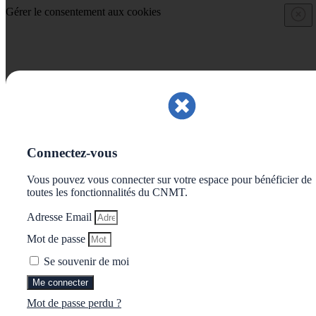
Gérer le consentement aux cookies
Connectez-vous
Vous pouvez vous connecter sur votre espace pour bénéficier de
toutes les fonctionnalités du CNMT.
Adresse Email
Mot de passe
Se souvenir de moi
Me connecter
Mot de passe perdu ?