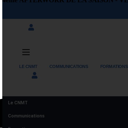
4ème AFTERWORK DE LA SAISON - VE
LE CNMT
COMMUNICATIONS
FORMATIONS
Le CNMT
Communications