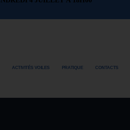
NDREDI 4 JUILLET À 18H00
ACTIVITÉS VOILES
PRATIQUE
CONTACTS