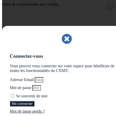
Gérer le consentement aux cookies
❌
Connectez-vous
Vous pouvez vous connecter sur votre espace pour bénéficier de
toutes les fonctionnalités du CNMT.
Adresse Email
Mot de passe
Se souvenir de moi
Me connecter
Mot de passe perdu ?