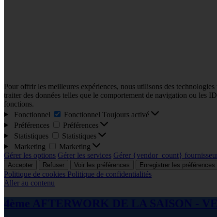
Pour offrir les meilleures expériences, nous utilisons des technologies
traiter des données telles que le comportement de navigation ou les ID u
fonctions.
Fonctionnel
Fonctionnel
Toujours activé
Préférences
Préférences
Statistiques
Statistiques
Marketing
Marketing
Gérer les options
Gérer les services
Gérer {vendor_count} fournisseu
Accepter
Refuser
Voir les préférences
Enregistrer les préférences
Politique de cookies
Politique de confidentialités
Aller au contenu
4ème AFTERWORK DE LA SAISON - VE