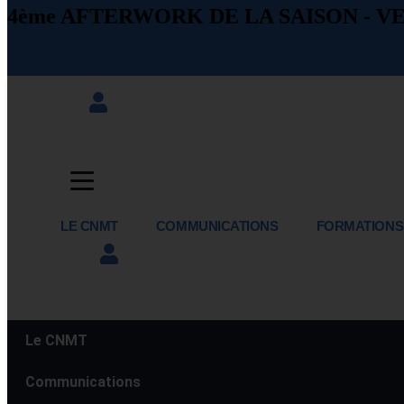
4ème AFTERWORK DE LA SAISON - VE
LE CNMT
COMMUNICATIONS
FORMATIONS
Le CNMT
Communications