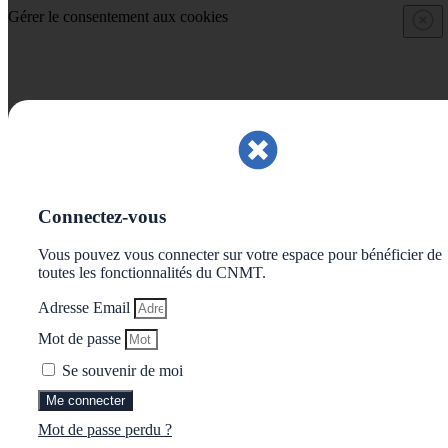
Gérer le consentement aux cookies
Connectez-vous
Vous pouvez vous connecter sur votre espace pour bénéficier de
toutes les fonctionnalités du CNMT.
Adresse Email
Mot de passe
Se souvenir de moi
Me connecter
Mot de passe perdu ?