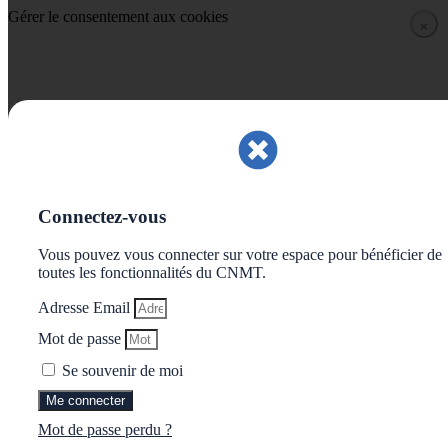
Gérer le consentement aux cookies
❌
Connectez-vous
Vous pouvez vous connecter sur votre espace pour bénéficier de
toutes les fonctionnalités du CNMT.
Adresse Email
Mot de passe
Se souvenir de moi
Me connecter
Mot de passe perdu ?