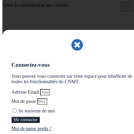
Gérer le consentement aux cookies
Connectez-vous
Vous pouvez vous connecter sur votre espace pour bénéficier de
toutes les fonctionnalités du CNMT.
Adresse Email
Mot de passe
Se souvenir de moi
Me connecter
Mot de passe perdu ?