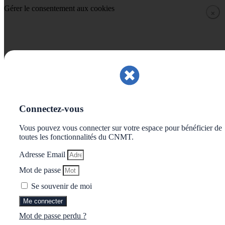
Gérer le consentement aux cookies
❌
Connectez-vous
Vous pouvez vous connecter sur votre espace pour bénéficier de
toutes les fonctionnalités du CNMT.
Adresse Email
Mot de passe
Se souvenir de moi
Me connecter
Mot de passe perdu ?