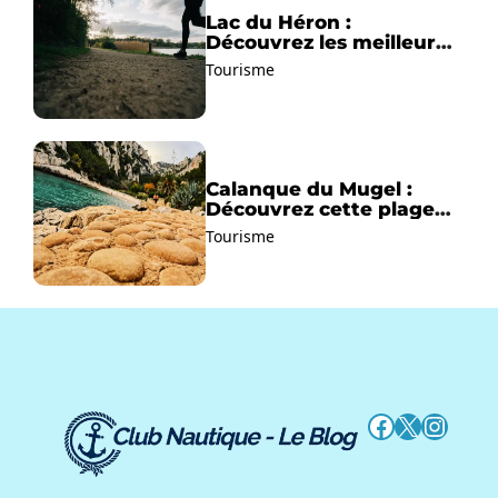
Lac du Héron :
Découvrez les meilleurs
sentiers de randonnée !
Tourisme
Calanque du Mugel :
Découvrez cette plage
paradisiaque à La Ciotat
Tourisme
!
Facebook
X
Instag