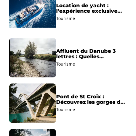
Location de yacht :
l’expérience exclusive
pour découvrir la
Tourisme
Méditerranée autrement
Affluent du Danube 3
lettres : Quelles
solutions trouver ?
Tourisme
Pont de St Croix :
Découvrez les gorges du
Verdon !
Tourisme