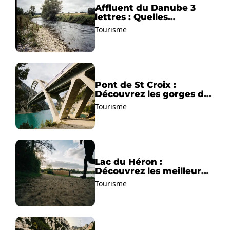
Affluent du Danube 3
lettres : Quelles
solutions trouver ?
Tourisme
Pont de St Croix :
Découvrez les gorges du
Verdon !
Tourisme
Lac du Héron :
Découvrez les meilleurs
sentiers de randonnée !
Tourisme