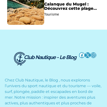
Calanque du Mugel :
Découvrez cette plage
paradisiaque à La Ciotat
Tourisme
!
Facebook
X
Instag
Chez Club Nautique, le Blog , nous explorons
l’univers du sport nautique et du tourisme — voile,
surf, plongée, paddle et escapades en bord de
mer. Notre mission : inspirer des aventures plus
actives, plus authentiques et plus proches de