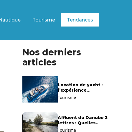
Nautique
Tourisme
Tendances
Nos derniers
articles
Location de yacht :
l’expérience
exclusive pour
Tourisme
découvrir la
Méditerranée
autrement
Affluent du Danube 3
lettres : Quelles
solutions trouver ?
Tourisme