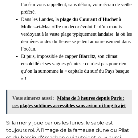
l’océan vous rappellent, sans détour, votre écran de veille
préféré.
Dans les Landes, la
plage du Courant d’Huchet
à
Moliets-et-Maa offre un décor évolutif : d’un marais
verdoyant à la vaste plage typiquement landaise, là où les
dernières ondes du fleuve se jettent amoureusement dans
l’océan.
Et puis, impossible de zapper
Biarritz
, son climat
ensoleillé et ses vagues géantes : ce n’est pas pour rien
qu’on la surnomme la « capitale du surf du Pays basque
» !
Vous aimerez aussi :
Moins de 3 heures depuis Paris :
ces plages sublimes accessibles sans avion ni long trajet
Si la mer y joue parfois les furies, le sable est
toujours roi. À l’image de la fameuse dune du Pilat
et du bassin d’Arcachon qui tutoient, eux aussi,