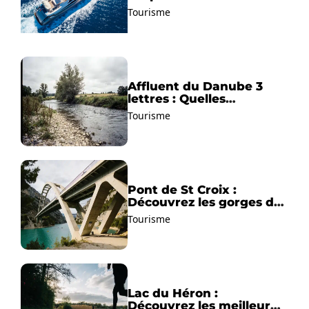
pour découvrir la
Tourisme
Méditerranée autrement
Affluent du Danube 3
lettres : Quelles
solutions trouver ?
Tourisme
Pont de St Croix :
Découvrez les gorges du
Verdon !
Tourisme
Lac du Héron :
Découvrez les meilleurs