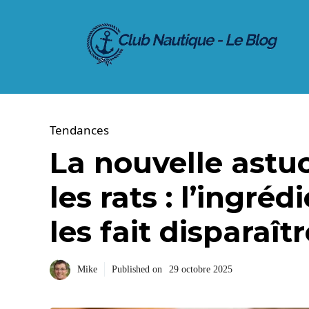
Aller
au
contenu
Tendances
La nouvelle astuc
les rats : l’ingré
les fait disparaît
Mike
Published on
29 octobre 2025