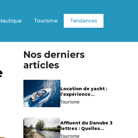
Nautique
Tourisme
Tendances
Nos derniers
articles
e
Location de yacht :
l’expérience
exclusive pour
Tourisme
découvrir la
Méditerranée
autrement
Affluent du Danube 3
lettres : Quelles
solutions trouver ?
Tourisme