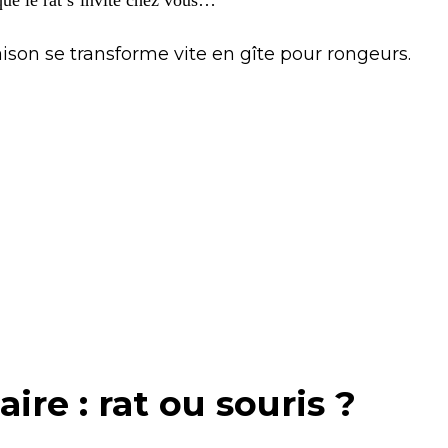
que le rat s’invite chez vous…
ison se transforme vite en gîte pour rongeurs.
ire : rat ou souris ?