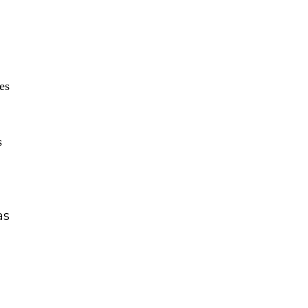
es
s
as