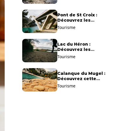
Pont de St Croix :
Découvrez les
gorges du Verdon !
Tourisme
Lac du Héron :
Découvrez les
meilleurs sentiers de
Tourisme
randonnée !
Calanque du Mugel :
Découvrez cette
plage paradisiaque à
Tourisme
La Ciotat !