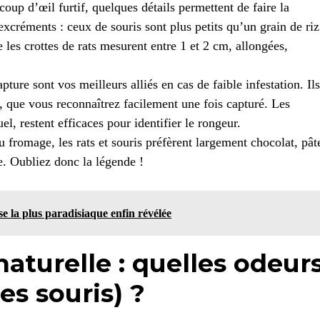
oup d’œil furtif, quelques détails permettent de faire la
 excréments : ceux de souris sont plus petits qu’un grain de riz
 les crottes de rats mesurent entre 1 et 2 cm, allongées,
apture sont vos meilleurs alliés en cas de faible infestation. Ils
s, que vous reconnaîtrez facilement une fois capturé. Les
el, restent efficaces pour identifier le rongeur.
du fromage, les rats et souris préfèrent largement chocolat, pât
ie. Oubliez donc la légende !
rse la plus paradisiaque enfin révélée
naturelle : quelles odeur
les souris) ?