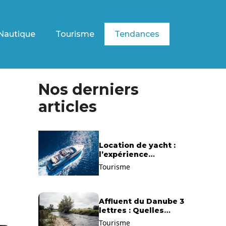
Nautique
Tourisme
Tendances
Nos derniers
articles
Location de yacht :
l’expérience
exclusive pour
Tourisme
découvrir la
Méditerranée
autrement
Affluent du Danube 3
lettres : Quelles
solutions trouver ?
Tourisme