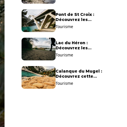
Pont de St Croix :
Découvrez les
gorges du Verdon !
Tourisme
Lac du Héron :
Découvrez les
meilleurs sentiers de
Tourisme
randonnée !
Calanque du Mugel :
Découvrez cette
plage paradisiaque à
Tourisme
La Ciotat !