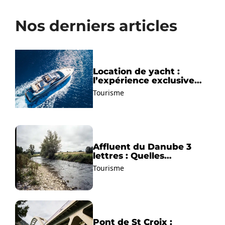
Nos derniers articles
Location de yacht :
l’expérience exclusive
pour découvrir la
Tourisme
Méditerranée autrement
Affluent du Danube 3
lettres : Quelles
solutions trouver ?
Tourisme
Pont de St Croix :