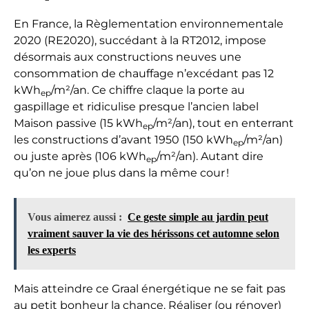
En France, la Règlementation environnementale
2020 (RE2020), succédant à la RT2012, impose
désormais aux constructions neuves une
consommation de chauffage n’excédant pas 12
kWh
/m²/an. Ce chiffre claque la porte au
ep
gaspillage et ridiculise presque l’ancien label
Maison passive (15 kWh
/m²/an), tout en enterrant
ep
les constructions d’avant 1950 (150 kWh
/m²/an)
ep
ou juste après (106 kWh
/m²/an). Autant dire
ep
qu’on ne joue plus dans la même cour !
Vous aimerez aussi :
Ce geste simple au jardin peut
vraiment sauver la vie des hérissons cet automne selon
les experts
Mais atteindre ce Graal énergétique ne se fait pas
au petit bonheur la chance. Réaliser (ou rénover)