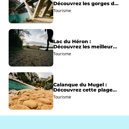
Découvrez les gorges du
Verdon !
Tourisme
Lac du Héron :
Découvrez les meilleurs
sentiers de randonnée !
Tourisme
Calanque du Mugel :
Découvrez cette plage
paradisiaque à La Ciotat
Tourisme
!