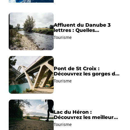
Affluent du Danube 3
lettres : Quelles
solutions trouver ?
Tourisme
Pont de St Croix :
Découvrez les gorges du
Verdon !
Tourisme
Lac du Héron :
Découvrez les meilleurs
sentiers de randonnée !
Tourisme