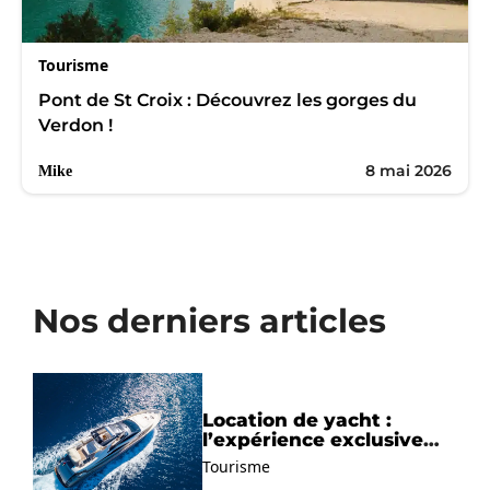
Tourisme
Pont de St Croix : Découvrez les gorges du
Verdon !
8 mai 2026
Mike
Nos derniers articles
Location de yacht :
l’expérience exclusive
pour découvrir la
Tourisme
Méditerranée autrement