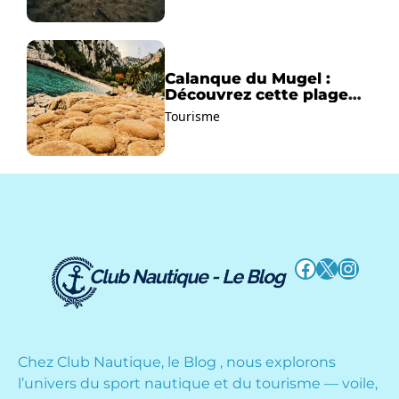
Calanque du Mugel :
Découvrez cette plage
paradisiaque à La Ciotat
Tourisme
!
Facebook
X
Instag
Chez Club Nautique, le Blog , nous explorons
l’univers du sport nautique et du tourisme — voile,