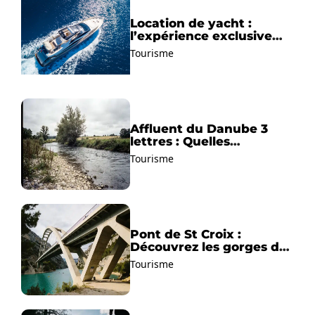
Location de yacht :
l’expérience exclusive
pour découvrir la
Tourisme
Méditerranée autrement
Affluent du Danube 3
lettres : Quelles
solutions trouver ?
Tourisme
Pont de St Croix :
Découvrez les gorges du
Verdon !
Tourisme