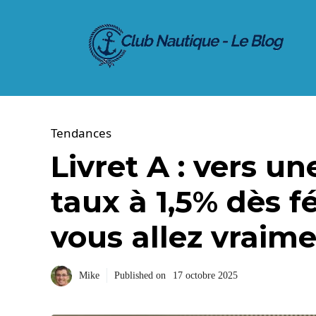
Aller
au
contenu
Tendances
Livret A : vers u
taux à 1,5% dès f
vous allez vraim
Mike
Published on
17 octobre 2025