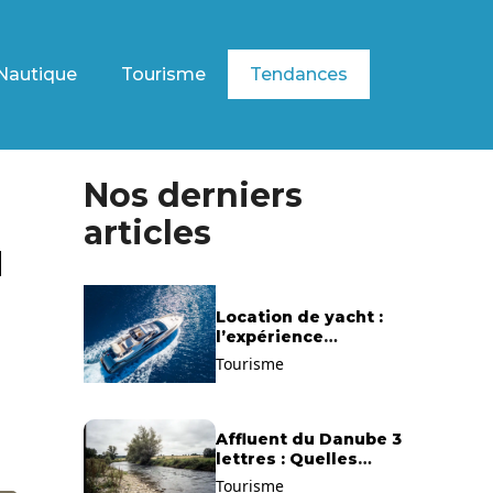
Nautique
Tourisme
Tendances
Nos derniers
articles
u
Location de yacht :
l’expérience
exclusive pour
Tourisme
découvrir la
Méditerranée
autrement
Affluent du Danube 3
lettres : Quelles
solutions trouver ?
Tourisme